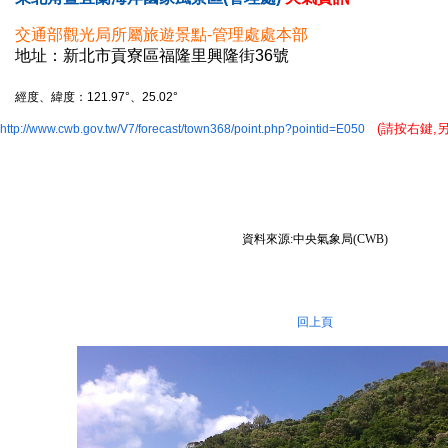
可專
交通部觀光局所屬旅遊景點-管理處處本部
地址：新北市貢寮區福隆里興隆街36號
網服
經度、緯度：121.97°、25.02°
(請按右鍵,
http://www.cwb.gov.tw/V7/forecast/town368/point.php?pointid=E050
通行
行
資料來源:中央氣象局(CWB)
回上頁