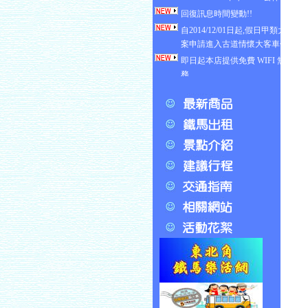
回復訊息時間變動!!
自2014/12/01日起,假日甲類大客車
案申請進入古道情懷大客車停車場
即日起本店提供免費 WIFI 無線上
務
舊草嶺隧道開放時間公告
舊草嶺隧道國定例假日僅供自行車
! !
福隆地區週六日例假日採「人車分
制」,可改道福隆國小前路口進入